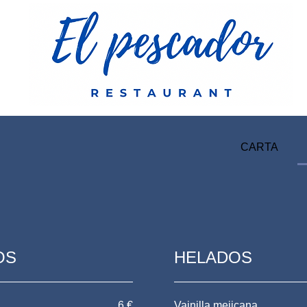
CARTA
OS
HELADOS
6 €
Vainilla mejicana