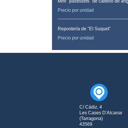
Mini "pastissets" de cabello de án
Precio por unidad
Repostería de "El Suquet"
Precio por unidad
C/ Cádiz, 4
Les Cases D'Alcanar
(Tarragona)
43569